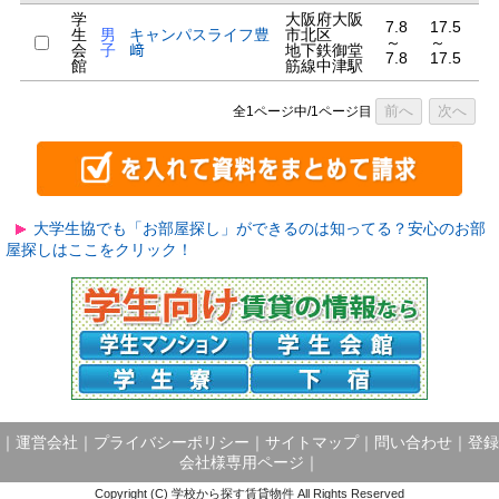
学
大阪府大阪
7.8
17.5
生
男
キャンパスライフ豊
市北区
～
～
会
子
﨑
地下鉄御堂
7.8
17.5
館
筋線中津駅
前へ
次へ
全1ページ中/1ページ目
大学生協でも「お部屋探し」ができるのは知ってる？安心のお部
屋探しはここをクリック！
｜
運営会社
｜
プライバシーポリシー
｜
サイトマップ
｜
問い合わせ
｜
登録
会社様専用ページ
｜
Copyright (C) 学校から探す賃貸物件 All Rights Reserved