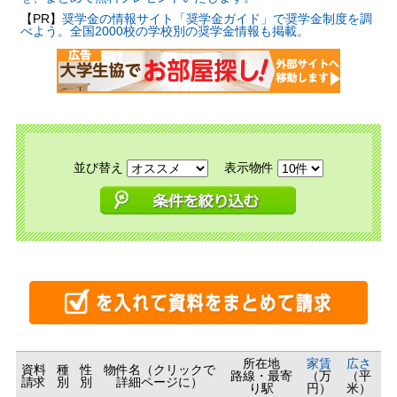
【PR】
奨学金の情報サイト「奨学金ガイド」で奨学金制度を調
べよう。全国2000校の学校別の奨学金情報も掲載。
並び替え
表示物件
所在地
家賃
広さ
資料
種
性
物件名（クリックで
路線・最寄
（万
（平
請求
別
別
詳細ページに）
り駅
円）
米）