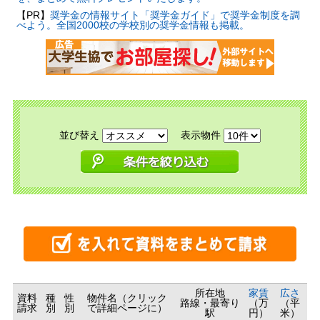
【PR】
奨学金の情報サイト「奨学金ガイド」で奨学金制度を調
べよう。全国2000校の学校別の奨学金情報も掲載。
並び替え
表示物件
所在地
家賃
広さ
資料
種
性
物件名（クリック
路線・最寄り
（万
（平
請求
別
別
で詳細ページに）
駅
円）
米）