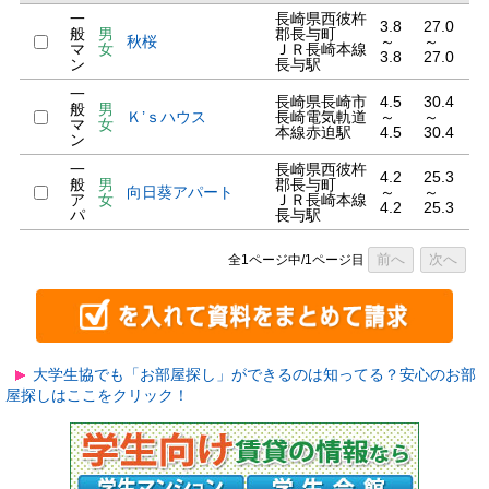
一
長崎県西彼杵
3.8
27.0
般
男
郡長与町
秋桜
～
～
マ
女
ＪＲ長崎本線
3.8
27.0
ン
長与駅
一
長崎県長崎市
4.5
30.4
般
男
Ｋ’ｓハウス
長崎電気軌道
～
～
マ
女
本線赤迫駅
4.5
30.4
ン
一
長崎県西彼杵
4.2
25.3
般
男
郡長与町
向日葵アパート
～
～
ア
女
ＪＲ長崎本線
4.2
25.3
パ
長与駅
前へ
次へ
全1ページ中/1ページ目
大学生協でも「お部屋探し」ができるのは知ってる？安心のお部
屋探しはここをクリック！