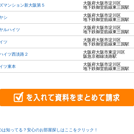
大阪府大阪市淀川区
ズマンション新大阪第５
地下鉄御堂筋線東三国駅
大阪府大阪市淀川区
ヤシ
地下鉄御堂筋線東三国駅
大阪府大阪市淀川区
ヤルハイツ
地下鉄御堂筋線東三国駅
大阪府大阪市淀川区
イツ
地下鉄御堂筋線東三国駅
大阪府大阪市東淀川区
ハイツ西淡路２
阪急京都線淡路駅
大阪府大阪市淀川区
イツ東本
地下鉄御堂筋線東三国駅
のは知ってる？安心のお部屋探しはここをクリック！