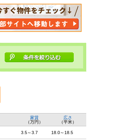
家賃
広さ
（万円）
（平米）
3.5～3.7
18.0～18.5