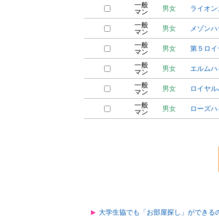
一般
男女
ライオン
マン
一般
男女
メゾンハ
マン
一般
男女
第５ロイ
マン
一般
男女
エルムハ
マン
一般
男女
ロイヤル
マン
一般
男女
ローズハ
マン
大学生協でも「お部屋探し」ができる