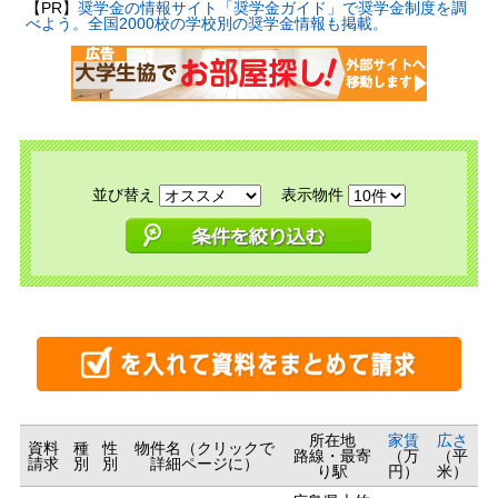
【PR】
奨学金の情報サイト「奨学金ガイド」で奨学金制度を調
べよう。全国2000校の学校別の奨学金情報も掲載。
並び替え
表示物件
所在地
家賃
広さ
資料
種
性
物件名（クリックで
路線・最寄
（万
（平
請求
別
別
詳細ページに）
り駅
円）
米）