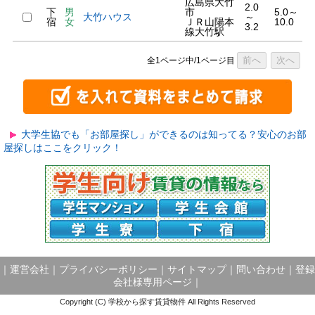
広島県大竹
2.0
下
男
市
5.0～
大竹ハウス
～
宿
女
ＪＲ山陽本
10.0
3.2
線大竹駅
前へ
次へ
全1ページ中/1ページ目
大学生協でも「お部屋探し」ができるのは知ってる？安心のお部
屋探しはここをクリック！
｜
運営会社
｜
プライバシーポリシー
｜
サイトマップ
｜
問い合わせ
｜
登録
会社様専用ページ
｜
Copyright (C) 学校から探す賃貸物件 All Rights Reserved