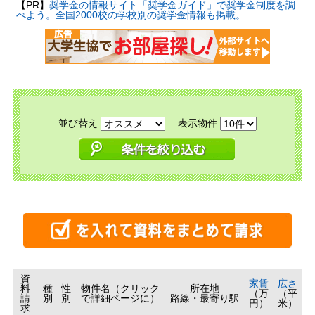
【PR】
奨学金の情報サイト「奨学金ガイド」で奨学金制度を調
べよう。全国2000校の学校別の奨学金情報も掲載。
並び替え
表示物件
資
家賃
広さ
料
種
性
物件名（クリック
所在地
（万
（平
請
別
別
で詳細ページに）
路線・最寄り駅
円）
米）
求