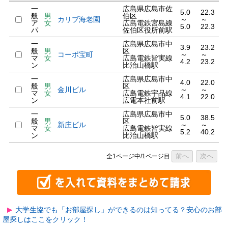
一
広島県広島市佐
5.0
22.3
般
男
伯区
カリブ海老園
～
～
ア
女
広島電鉄宮島線
5.0
22.3
パ
佐伯区役所前駅
一
広島県広島市中
3.9
23.2
般
男
区
コーポ宝町
～
～
マ
女
広島電鉄皆実線
4.2
23.2
ン
比治山橋駅
一
広島県広島市中
4.0
22.0
般
男
区
金川ビル
～
～
マ
女
広島電鉄宇品線
4.1
22.0
ン
広電本社前駅
一
広島県広島市中
5.0
38.5
般
男
区
新庄ビル
～
～
マ
女
広島電鉄皆実線
5.2
40.2
ン
比治山橋駅
前へ
次へ
全1ページ中/1ページ目
大学生協でも「お部屋探し」ができるのは知ってる？安心のお部
屋探しはここをクリック！