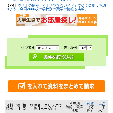
【PR】
奨学金の情報サイト「奨学金ガイド」で奨学金制度を調
べよう。全国2000校の学校別の奨学金情報も掲載。
並び替え
表示物件
所在地
家賃
広さ
資料
種
性
物件名（クリックで
路線・最寄
（万
（平
請求
別
別
詳細ページに）
り駅
円）
米）