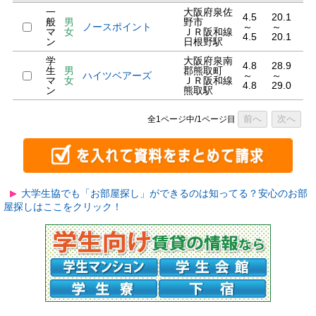
一
大阪府泉佐
4.5
20.1
般
男
野市
ノースポイント
～
～
マ
女
ＪＲ阪和線
4.5
20.1
ン
日根野駅
学
大阪府泉南
4.8
28.9
生
男
郡熊取町
ハイツベアーズ
～
～
マ
女
ＪＲ阪和線
4.8
29.0
ン
熊取駅
前へ
次へ
全1ページ中/1ページ目
大学生協でも「お部屋探し」ができるのは知ってる？安心のお部
屋探しはここをクリック！