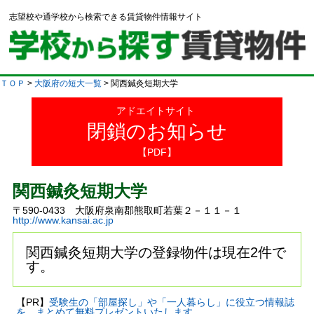
志望校や通学校から検索できる賃貸物件情報サイト
ＴＯＰ
>
大阪府の短大一覧
> 関西鍼灸短期大学
アドエイトサイト
閉鎖のお知らせ
【PDF】
関西鍼灸短期大学
〒590-0433 大阪府泉南郡熊取町若葉２－１１－１
http://www.kansai.ac.jp
関西鍼灸短期大学の登録物件は現在2件で
す。
【PR】
受験生の「部屋探し」や「一人暮らし」に役立つ情報誌
を、まとめて無料プレゼントいたします。