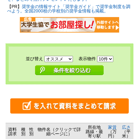
【PR】
奨学金の情報サイト「奨学金ガイド」で奨学金制度を調
べよう。全国2000校の学校別の奨学金情報も掲載。
並び替え
表示物件
所在地
家賃
広さ
資料
種
性
物件名（クリックで詳
路線・最
（万
（平
請求
別
別
細ページに）
寄り駅
円）
米）