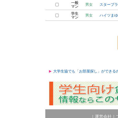
一般
男女
スターブラ
マン
学生
男女
ハイツまゆ
マン
大学生協でも「お部屋探し」ができる
｜
運営会社
｜