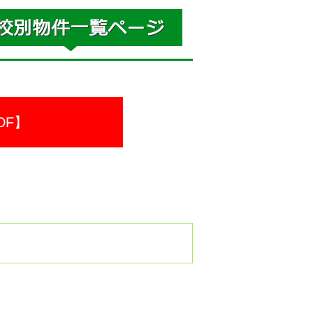
DF】
。