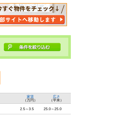
家賃
広さ
（万円）
（平米）
2.5～3.5
25.0～25.0