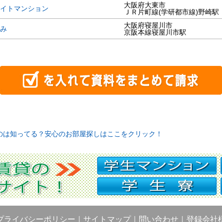
大阪府大東市
イトマンション
ＪＲ片町線(学研都市線)野崎駅
大阪府寝屋川市
み
京阪本線寝屋川市駅
のは知ってる？安心のお部屋探しはここをクリック！
プライバシーポリシー
｜
サイトマップ
｜
問い合わせ
｜
登録会社