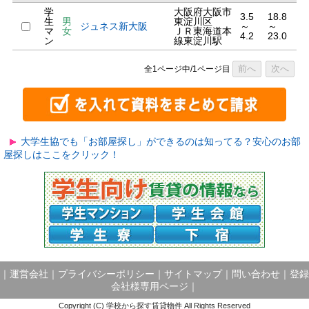
学
大阪府大阪市
3.5
18.8
生
男
東淀川区
ジュネス新大阪
～
～
マ
女
ＪＲ東海道本
4.2
23.0
ン
線東淀川駅
前へ
次へ
全1ページ中/1ページ目
大学生協でも「お部屋探し」ができるのは知ってる？安心のお部
屋探しはここをクリック！
｜
運営会社
｜
プライバシーポリシー
｜
サイトマップ
｜
問い合わせ
｜
登録
会社様専用ページ
｜
Copyright (C) 学校から探す賃貸物件 All Rights Reserved