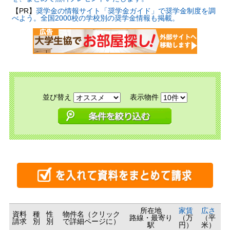
【PR】
奨学金の情報サイト「奨学金ガイド」で奨学金制度を調
べよう。全国2000校の学校別の奨学金情報も掲載。
並び替え
表示物件
所在地
家賃
広さ
資料
種
性
物件名（クリック
路線・最寄り
（万
（平
請求
別
別
で詳細ページに）
駅
円）
米）