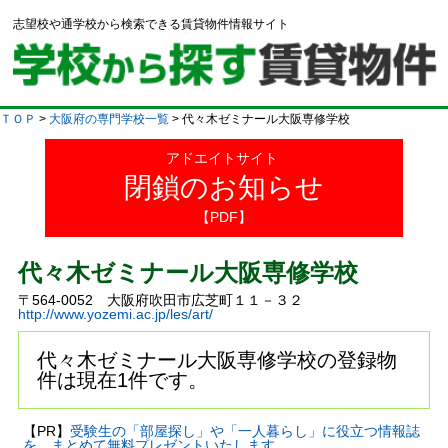
志望校や通学校から検索できる賃貸物件情報サイト
ＴＯＰ
>
大阪府の専門学校一覧
> 代々木ゼミナール大阪専修学校
アドエイトサイト
閉鎖のお知らせ
【PDF】
代々木ゼミナール大阪専修学校
〒564-0052 大阪府吹田市広芝町１１－３２
http://www.yozemi.ac.jp/les/art/
代々木ゼミナール大阪専修学校の登録物
件は現在1件です。
【PR】
受験生の「部屋探し」や「一人暮らし」に役立つ情報誌
を、まとめて無料プレゼントいたします。