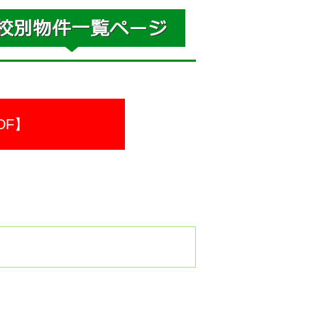
DF】
。