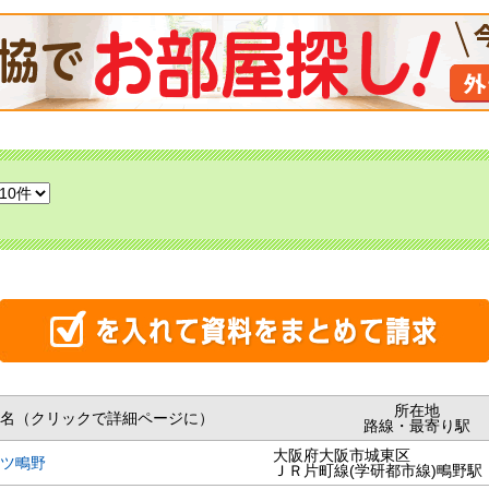
所在地
名（クリックで詳細ページに）
路線・最寄り駅
大阪府大阪市城東区
ツ鴫野
ＪＲ片町線(学研都市線)鴫野駅