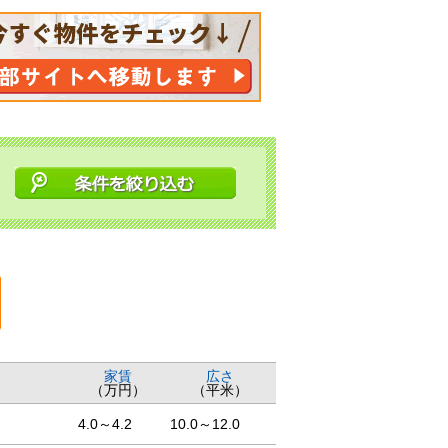
家賃
広さ
（万円）
（平米）
4.0～4.2
10.0～12.0