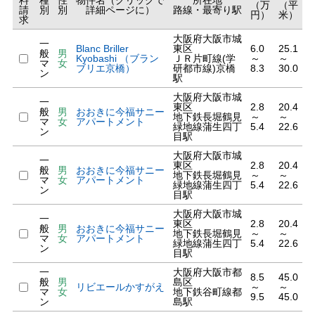
料
種
性
物件名（クリックで
所在地
（万
（平
請
別
別
詳細ページに）
路線・最寄り駅
円）
米）
求
大阪府大阪市城
一
Blanc Briller
東区
6.0
25.1
般
男
Kyobashi （ブラン
ＪＲ片町線(学
～
～
マ
女
ブリエ京橋）
研都市線)京橋
8.3
30.0
ン
駅
大阪府大阪市城
一
東区
2.8
20.4
般
男
おおきに今福サニー
地下鉄長堀鶴見
～
～
マ
女
アパートメント
緑地線蒲生四丁
5.4
22.6
ン
目駅
大阪府大阪市城
一
東区
2.8
20.4
般
男
おおきに今福サニー
地下鉄長堀鶴見
～
～
マ
女
アパートメント
緑地線蒲生四丁
5.4
22.6
ン
目駅
大阪府大阪市城
一
東区
2.8
20.4
般
男
おおきに今福サニー
地下鉄長堀鶴見
～
～
マ
女
アパートメント
緑地線蒲生四丁
5.4
22.6
ン
目駅
一
大阪府大阪市都
8.5
45.0
般
男
島区
リビエールかすがえ
～
～
マ
女
地下鉄谷町線都
9.5
45.0
ン
島駅