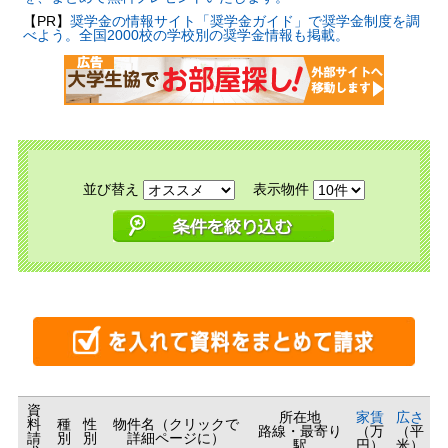
【PR】
奨学金の情報サイト「奨学金ガイド」で奨学金制度を調
べよう。全国2000校の学校別の奨学金情報も掲載。
並び替え
表示物件
資
所在地
家賃
広さ
料
種
性
物件名（クリックで
路線・最寄り
（万
（平
請
別
別
詳細ページに）
駅
円）
米）