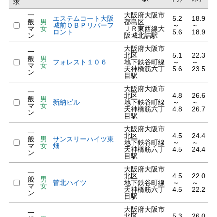
求
一
大阪府大阪市
エステムコート大阪
5.2
18.9
般
男
都島区
城前ＯＢＰリバーフ
～
～
マ
女
ＪＲ東西線大
ロント
5.6
18.9
ン
阪城北詰駅
大阪府大阪市
一
北区
5.1
22.3
般
男
フォレスト１０６
地下鉄谷町線
～
～
マ
女
天神橋筋六丁
5.6
23.5
ン
目駅
大阪府大阪市
一
北区
4.8
26.6
般
男
新納ビル
地下鉄谷町線
～
～
マ
女
天神橋筋六丁
4.8
26.7
ン
目駅
大阪府大阪市
一
北区
4.5
24.4
般
男
サンスリーハイツ東
地下鉄谷町線
～
～
マ
女
畑
天神橋筋六丁
4.5
24.4
ン
目駅
大阪府大阪市
一
北区
4.5
22.0
般
男
菅北ハイツ
地下鉄谷町線
～
～
マ
女
天神橋筋六丁
4.5
22.2
ン
目駅
大阪府大阪市
一
北区
5.3
26.0