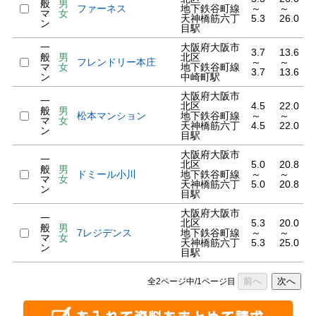
般
男
ファーネス
地下鉄谷町線
～
～
マ
女
天神橋筋六丁
5.3
26.0
ン
目駅
一
大阪府大阪市
3.7
13.6
般
男
北区
フレンドリー本庄
～
～
マ
女
地下鉄谷町線
3.7
13.6
ン
中崎町駅
大阪府大阪市
一
北区
4.5
22.0
般
男
松本マンション
地下鉄谷町線
～
～
マ
女
天神橋筋六丁
4.5
22.0
ン
目駅
大阪府大阪市
一
北区
5.0
20.8
般
男
ドミール小川
地下鉄谷町線
～
～
マ
女
天神橋筋六丁
5.0
20.8
ン
目駅
大阪府大阪市
一
北区
5.3
20.0
般
男
7レジデンス
地下鉄谷町線
～
～
マ
女
天神橋筋六丁
5.3
25.0
ン
目駅
前へ
次へ
全2ページ中/1ページ目