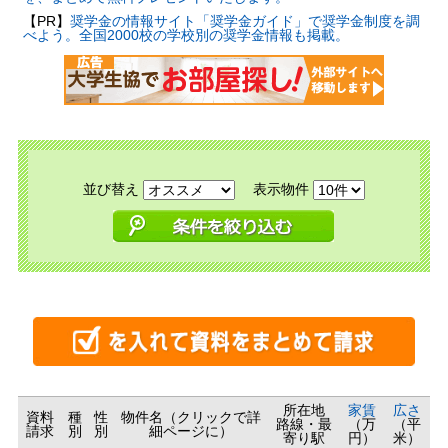
【PR】
奨学金の情報サイト「奨学金ガイド」で奨学金制度を調
べよう。全国2000校の学校別の奨学金情報も掲載。
並び替え
表示物件
所在地
家賃
広さ
資料
種
性
物件名（クリックで詳
路線・最
（万
（平
請求
別
別
細ページに）
寄り駅
円）
米）