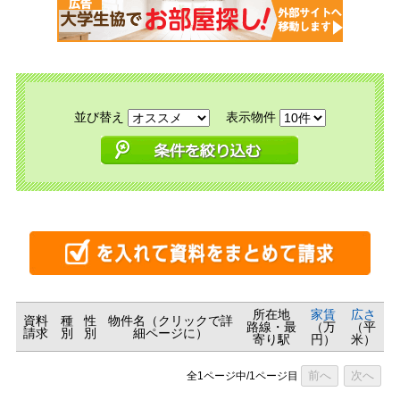
並び替え
表示物件
所在地
家賃
広さ
資料
種
性
物件名（クリックで詳
路線・最
（万
（平
請求
別
別
細ページに）
寄り駅
円）
米）
前へ
次へ
全1ページ中/1ページ目