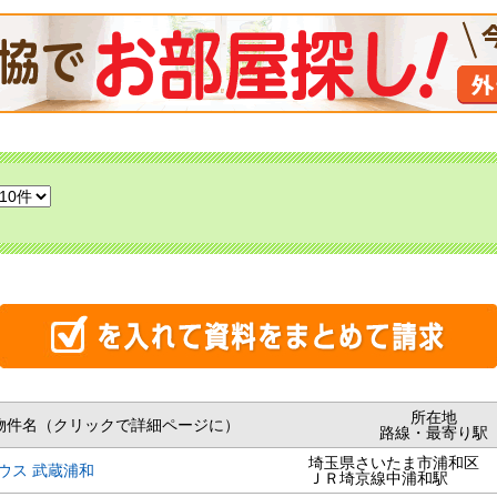
所在地
物件名（クリックで詳細ページに）
路線・最寄り駅
埼玉県さいたま市浦和区
ウス 武蔵浦和
ＪＲ埼京線中浦和駅