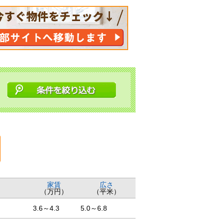
家賃
広さ
（万円）
（平米）
3.6～4.3
5.0～6.8