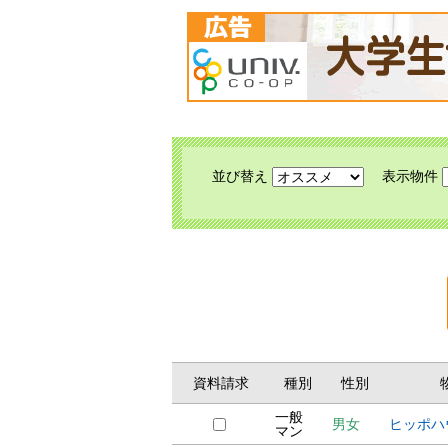
並び替え
表示物件
資料請求
種別
性別
一般
男女
ヒッポハ
マン