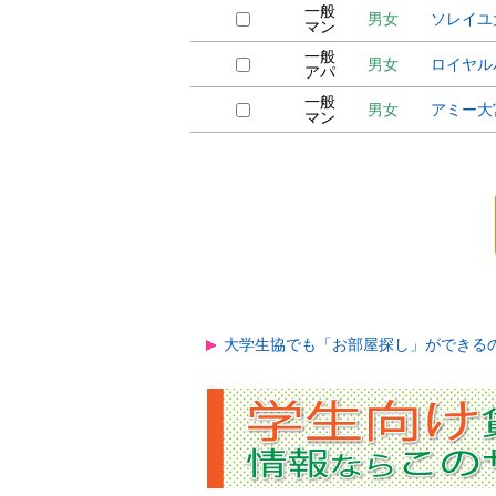
一般
男女
ソレイユ
マン
一般
男女
ロイヤル
アパ
一般
男女
アミー大
マン
大学生協でも「お部屋探し」ができる