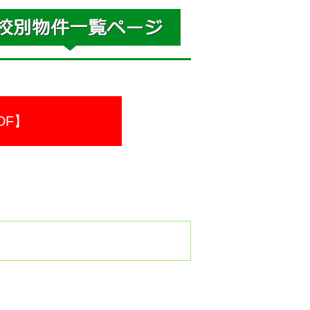
DF】
。