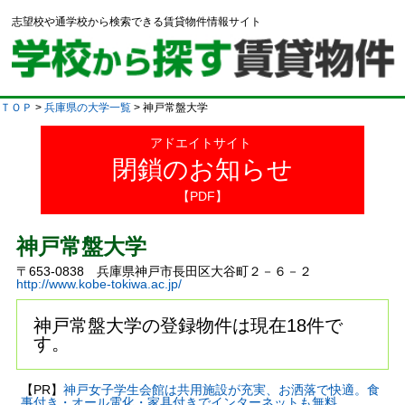
志望校や通学校から検索できる賃貸物件情報サイト
ＴＯＰ
>
兵庫県の大学一覧
> 神戸常盤大学
アドエイトサイト
閉鎖のお知らせ
【PDF】
神戸常盤大学
〒653-0838 兵庫県神戸市長田区大谷町２－６－２
http://www.kobe-tokiwa.ac.jp/
神戸常盤大学の登録物件は現在18件で
す。
【PR】
神戸女子学生会館は共用施設が充実、お洒落で快適。食
事付き・オール電化・家具付きでインターネットも無料