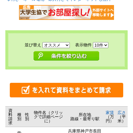
並び替え
表示物件
資
物件名（クリッ
家賃
広さ
料
種
性
所在地
クで詳細ページ
（万
（平
請
別
別
路線・最寄り駅
に）
円）
米）
求
兵庫県神戸市長田