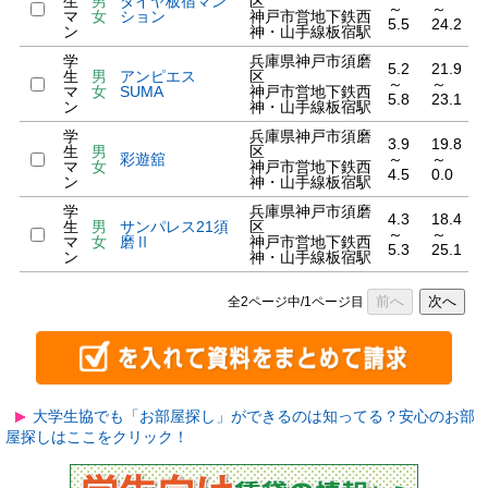
生
男
ダイヤ板宿マン
区
～
～
マ
女
ション
神戸市営地下鉄西
5.5
24.2
ン
神・山手線板宿駅
学
兵庫県神戸市須磨
5.2
21.9
生
男
アンピエス
区
～
～
マ
女
SUMA
神戸市営地下鉄西
5.8
23.1
ン
神・山手線板宿駅
学
兵庫県神戸市須磨
3.9
19.8
生
男
区
彩遊舘
～
～
マ
女
神戸市営地下鉄西
4.5
0.0
ン
神・山手線板宿駅
学
兵庫県神戸市須磨
4.3
18.4
生
男
サンパレス21須
区
～
～
マ
女
磨Ⅱ
神戸市営地下鉄西
5.3
25.1
ン
神・山手線板宿駅
前へ
次へ
全2ページ中/1ページ目
大学生協でも「お部屋探し」ができるのは知ってる？安心のお部
屋探しはここをクリック！