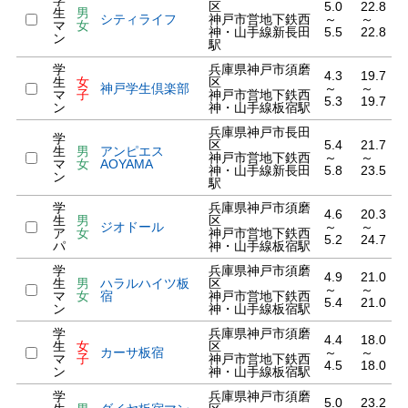
学
区
5.0
22.8
生
男
シティライフ
神戸市営地下鉄西
～
～
マ
女
神・山手線新長田
5.5
22.8
ン
駅
学
兵庫県神戸市須磨
4.3
19.7
生
女
区
神戸学生倶楽部
～
～
マ
子
神戸市営地下鉄西
5.3
19.7
ン
神・山手線板宿駅
兵庫県神戸市長田
学
区
5.4
21.7
生
男
アンピエス
神戸市営地下鉄西
～
～
マ
女
AOYAMA
神・山手線新長田
5.8
23.5
ン
駅
学
兵庫県神戸市須磨
4.6
20.3
生
男
区
ジオドール
～
～
ア
女
神戸市営地下鉄西
5.2
24.7
パ
神・山手線板宿駅
学
兵庫県神戸市須磨
4.9
21.0
生
男
ハラルハイツ板
区
～
～
マ
女
宿
神戸市営地下鉄西
5.4
21.0
ン
神・山手線板宿駅
学
兵庫県神戸市須磨
4.4
18.0
生
女
区
カーサ板宿
～
～
マ
子
神戸市営地下鉄西
4.5
18.0
ン
神・山手線板宿駅
学
兵庫県神戸市須磨
5.0
23.2