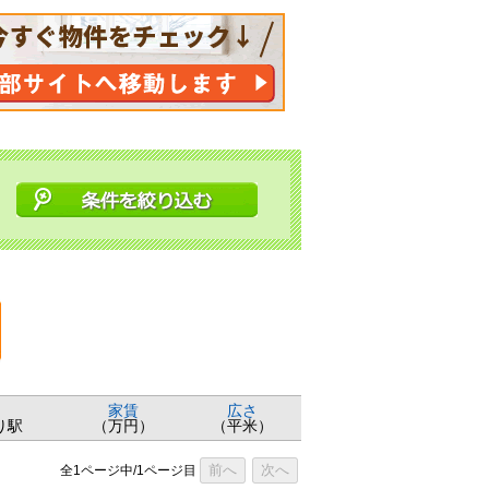
家賃
広さ
り駅
（万円）
（平米）
前へ
次へ
全1ページ中/1ページ目