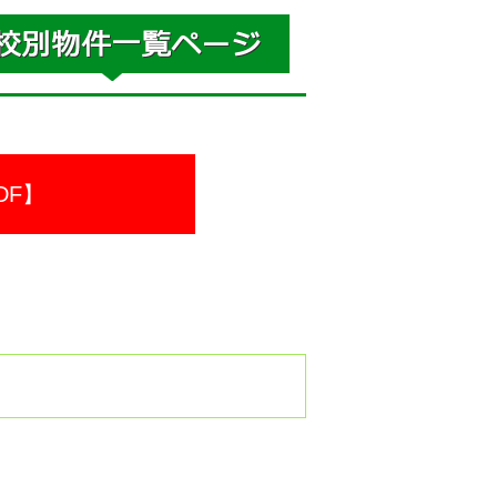
DF】
。