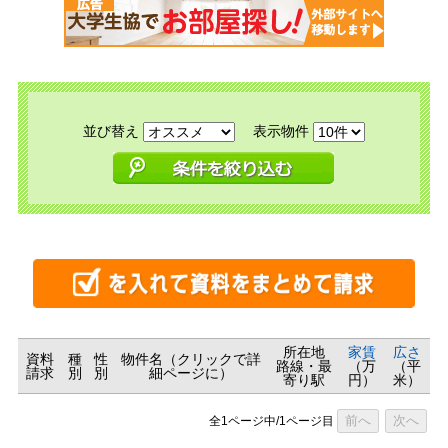
並び替え
表示物件
所在地
家賃
広さ
資料
種
性
物件名（クリックで詳
路線・最
（万
（平
請求
別
別
細ページに）
寄り駅
円）
米）
前へ
次へ
全1ページ中/1ページ目