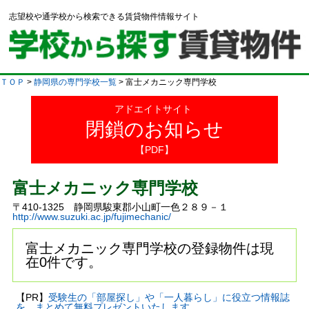
志望校や通学校から検索できる賃貸物件情報サイト
ＴＯＰ
>
静岡県の専門学校一覧
> 富士メカニック専門学校
アドエイトサイト
閉鎖のお知らせ
【PDF】
富士メカニック専門学校
〒410-1325 静岡県駿東郡小山町一色２８９－１
http://www.suzuki.ac.jp/fujimechanic/
富士メカニック専門学校の登録物件は現
在0件です。
【PR】
受験生の「部屋探し」や「一人暮らし」に役立つ情報誌
を、まとめて無料プレゼントいたします。