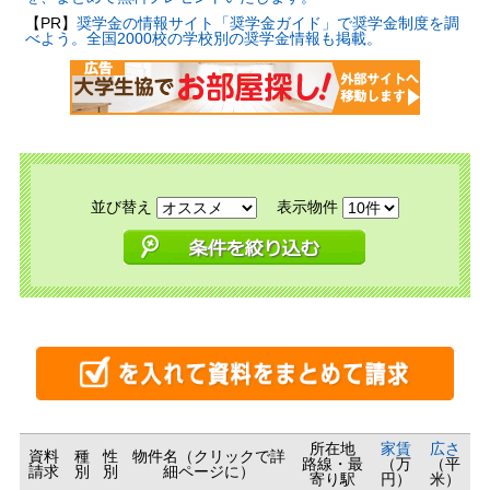
【PR】
奨学金の情報サイト「奨学金ガイド」で奨学金制度を調
べよう。全国2000校の学校別の奨学金情報も掲載。
並び替え
表示物件
所在地
家賃
広さ
資料
種
性
物件名（クリックで詳
路線・最
（万
（平
請求
別
別
細ページに）
寄り駅
円）
米）