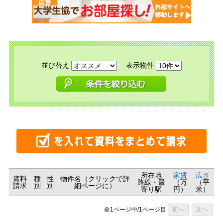
並び替え
表示物件
所在地
家賃
広さ
資料
種
性
物件名（クリックで詳
路線・最
（万
（平
請求
別
別
細ページに）
寄り駅
円）
米）
前へ
次へ
全1ページ中/1ページ目