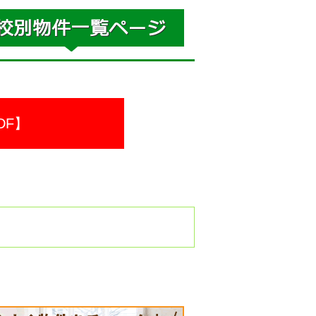
DF】
。