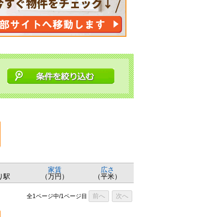
家賃
広さ
り駅
（万円）
（平米）
前へ
次へ
全1ページ中/1ページ目