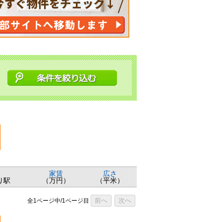
家賃
広さ
り駅
（万円）
（平米）
前へ
次へ
全1ページ中/1ページ目