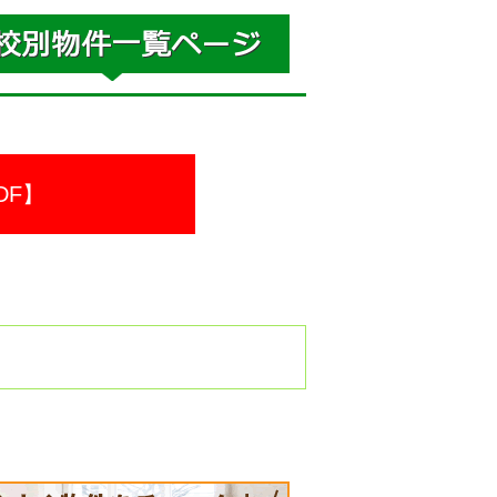
DF】
。