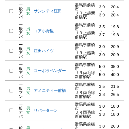
一
群馬県前橋
3.9
20.4
般
男
市
サンシティ江田
～
～
ア
女
ＪＲ上越新
3.9
20.4
パ
前橋駅
一
群馬県前橋
3.5
19.8
般
男
市
コア小野里
～
～
ア
女
ＪＲ上越新
3.7
19.8
パ
前橋駅
一
群馬県前橋
3.0
20.9
般
男
市
江田ハイツ
～
～
ア
女
ＪＲ上越新
3.0
20.9
パ
前橋駅
一
群馬県前橋
5.0
35.0
般
男
市
コーポラベンダー
～
～
ア
女
ＪＲ両毛線
5.0
40.0
パ
新前橋駅
一
群馬県前橋
3.5
21.5
般
男
市
アメニティー前橋
～
～
マ
女
ＪＲ両毛線
3.8
26.5
ン
新前橋駅
一
群馬県前橋
3.0
18.0
般
男
市
リバーターン
～
～
ア
女
ＪＲ両毛線
3.3
18.0
パ
新前橋駅
一
群馬県前橋
3.8
26.3
般
男
市