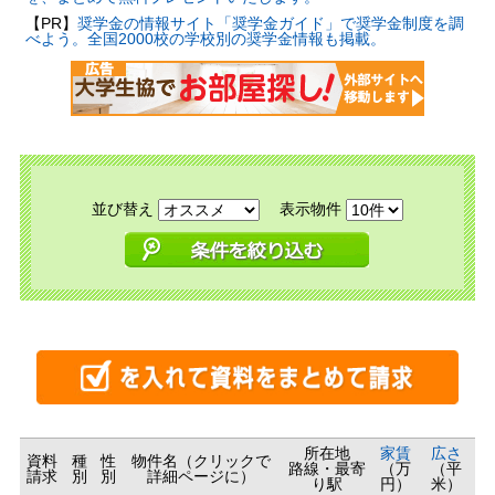
【PR】
奨学金の情報サイト「奨学金ガイド」で奨学金制度を調
べよう。全国2000校の学校別の奨学金情報も掲載。
並び替え
表示物件
所在地
家賃
広さ
資料
種
性
物件名（クリックで
路線・最寄
（万
（平
請求
別
別
詳細ページに）
り駅
円）
米）