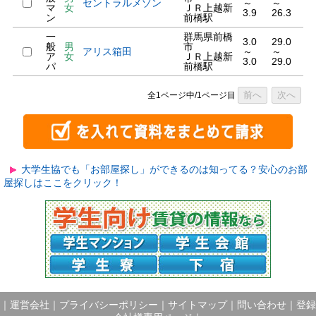
セントラルメゾン
～
～
マ
女
ＪＲ上越新
3.9
26.3
ン
前橋駅
一
群馬県前橋
3.0
29.0
般
男
市
アリス箱田
～
～
ア
女
ＪＲ上越新
3.0
29.0
パ
前橋駅
前へ
次へ
全1ページ中/1ページ目
大学生協でも「お部屋探し」ができるのは知ってる？安心のお部
屋探しはここをクリック！
｜
運営会社
｜
プライバシーポリシー
｜
サイトマップ
｜
問い合わせ
｜
登録