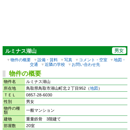
男女
ルミナス湖山
▼
物件の概要
▼
設備・賃料
▼
写真
▼
コメント・空室
▼
地図・
交通
▼
近隣の学校
▼
お問い合わせ先
物件の概要
物件名
ルミナス湖山
所在地
鳥取県鳥取市湖山町北２丁目952（
地図
）
ＴＥＬ
0857-28-6030
性別
男女
物件の種
一般マンション
類
建物
重量鉄骨 3階建て
部屋数
20室