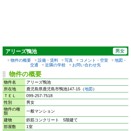
男女
アリーズ鴨池
▼
物件の概要
▼
設備・賃料
▼
写真
▼
コメント・空室
▼
地図・
交通
▼
近隣の学校
▼
お問い合わせ先
物件の概要
物件名
アリーズ鴨池
所在地
鹿児島県鹿児島市鴨池147-15（
地図
）
ＴＥＬ
099-257-7518
性別
男女
物件の種
一般マンション
類
建物
鉄筋コンクリート 5階建て
部屋数
1室