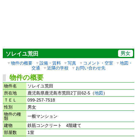
男女
ソレイユ荒田
▼
物件の概要
▼
設備・賃料
▼
写真
▼
コメント・空室
▼
地図・
交通
▼
近隣の学校
▼
お問い合わせ先
物件の概要
物件名
ソレイユ荒田
所在地
鹿児島県鹿児島市荒田2丁目62-5（
地図
）
ＴＥＬ
099-257-7518
性別
男女
物件の種
一般マンション
類
建物
鉄筋コンクリート 4階建て
部屋数
1室