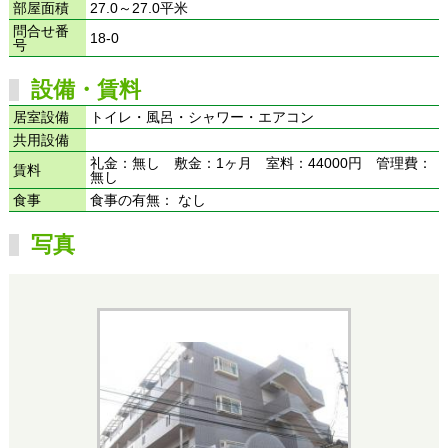
部屋面積
27.0～27.0平米
問合せ番
18-0
号
設備・賃料
居室設備
トイレ・風呂・シャワー・エアコン
共用設備
礼金：無し 敷金：1ヶ月 室料：44000円 管理費：
賃料
無し
食事
食事の有無： なし
写真