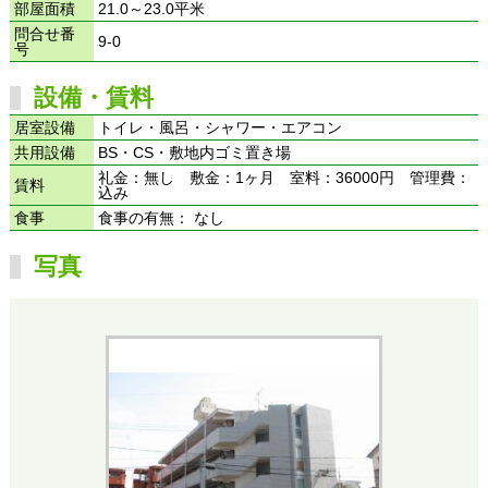
部屋面積
21.0～23.0平米
問合せ番
9-0
号
設備・賃料
居室設備
トイレ・風呂・シャワー・エアコン
共用設備
BS・CS・敷地内ゴミ置き場
礼金：無し 敷金：1ヶ月 室料：36000円 管理費：
賃料
込み
食事
食事の有無： なし
写真