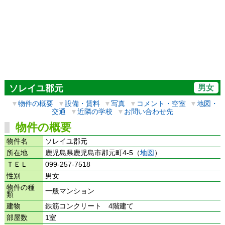
男女
ソレイユ郡元
▼
物件の概要
▼
設備・賃料
▼
写真
▼
コメント・空室
▼
地図・
交通
▼
近隣の学校
▼
お問い合わせ先
物件の概要
物件名
ソレイユ郡元
所在地
鹿児島県鹿児島市郡元町4-5（
地図
）
ＴＥＬ
099-257-7518
性別
男女
物件の種
一般マンション
類
建物
鉄筋コンクリート 4階建て
部屋数
1室