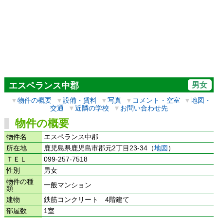
男女
エスペランス中郡
▼
物件の概要
▼
設備・賃料
▼
写真
▼
コメント・空室
▼
地図・
交通
▼
近隣の学校
▼
お問い合わせ先
物件の概要
物件名
エスペランス中郡
所在地
鹿児島県鹿児島市郡元2丁目23-34（
地図
）
ＴＥＬ
099-257-7518
性別
男女
物件の種
一般マンション
類
建物
鉄筋コンクリート 4階建て
部屋数
1室