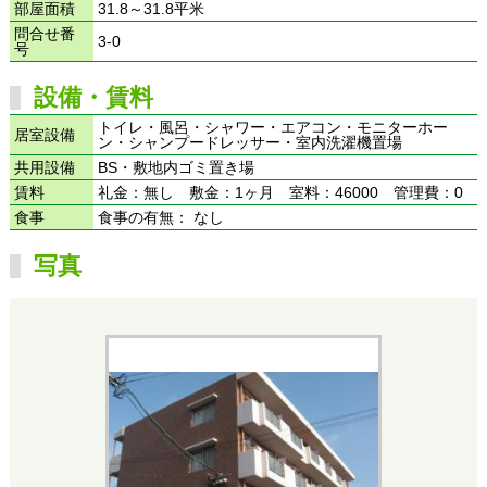
部屋面積
31.8～31.8平米
問合せ番
3-0
号
設備・賃料
トイレ・風呂・シャワー・エアコン・モニターホー
居室設備
ン・シャンプードレッサー・室内洗濯機置場
共用設備
BS・敷地内ゴミ置き場
賃料
礼金：無し 敷金：1ヶ月 室料：46000 管理費：0
食事
食事の有無： なし
写真