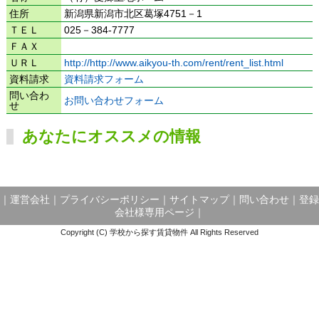
住所
新潟県新潟市北区葛塚4751－1
ＴＥＬ
025－384-7777
ＦＡＸ
ＵＲＬ
http://http://www.aikyou-th.com/rent/rent_list.html
資料請求
資料請求フォーム
問い合わ
お問い合わせフォーム
せ
あなたにオススメの情報
｜
運営会社
｜
プライバシーポリシー
｜
サイトマップ
｜
問い合わせ
｜
登録
会社様専用ページ
｜
Copyright (C) 学校から探す賃貸物件 All Rights Reserved