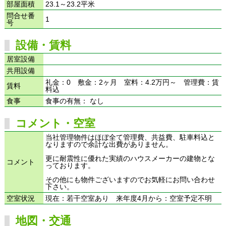
部屋面積
23.1～23.2平米
問合せ番
1
号
設備・賃料
居室設備
共用設備
礼金：0 敷金：2ヶ月 室料：4.2万円～ 管理費：賃
賃料
料込
食事
食事の有無： なし
コメント・空室
当社管理物件はほぼ全て管理費、共益費、駐車料込と
なりますので余計な出費がありません。
更に耐震性に優れた実績のハウスメーカーの建物とな
コメント
っております。
その他にも物件ございますのでお気軽にお問い合わせ
下さい。
空室状況
現在：若干空室あり 来年度4月から：空室予定不明
地図・交通