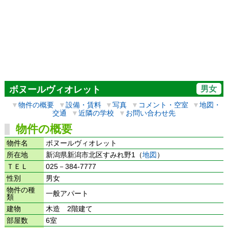
男女
ボヌールヴィオレット
▼
物件の概要
▼
設備・賃料
▼
写真
▼
コメント・空室
▼
地図・
交通
▼
近隣の学校
▼
お問い合わせ先
物件の概要
物件名
ボヌールヴィオレット
所在地
新潟県新潟市北区すみれ野1（
地図
）
ＴＥＬ
025－384-7777
性別
男女
物件の種
一般アパート
類
建物
木造 2階建て
部屋数
6室