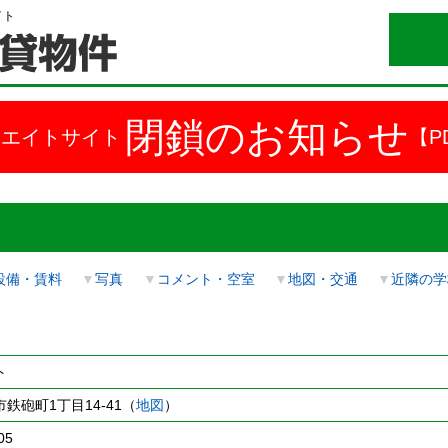
イト
閉鎖のお知らせ
ドエイトサイト
【P
設備・賃料
▼
写真
▼
コメント・空室
▼
地図・交通
▼
近隣の学
ト
鉄砲町1丁目14-41（
地図
）
05