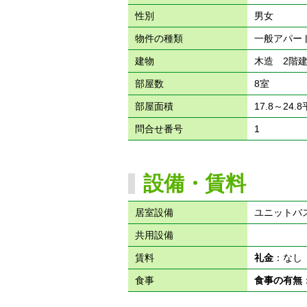
性別
男女
物件の種類
一般アパー
建物
木造 2階
部屋数
8室
部屋面積
17.8～24.
問合せ番号
1
設備・賃料
居室設備
ユニットバ
共用設備
賃料
礼金
：な
食事
食事の有無