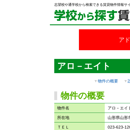
志望校や通学校から検索できる賃貸物件情報サ
ア
アロ－エイト
▼
物件の概要
▼
物件の概要
物件名
アロ－エイ
所在地
山形県山形市
ＴＥＬ
023-623-12