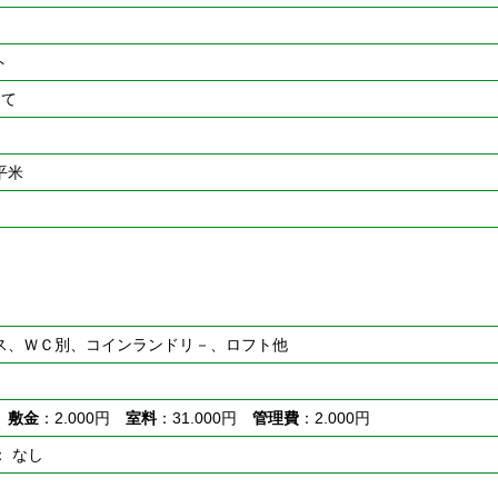
ト
建て
8平米
ス、ＷＣ別、コインランドリ－、ロフト他
し
敷金
：2.000円
室料
：31.000円
管理費
：2.000円
： なし