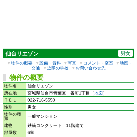
男女
仙台リエゾン
▼
物件の概要
▼
設備・賃料
▼
写真
▼
コメント・空室
▼
地図・
交通
▼
近隣の学校
▼
お問い合わせ先
物件の概要
物件名
仙台リエゾン
所在地
宮城県仙台市青葉区一番町1丁目（
地図
）
ＴＥＬ
022-716-5550
性別
男女
物件の種
一般マンション
類
建物
鉄筋コンクリート 11階建て
部屋数
6室