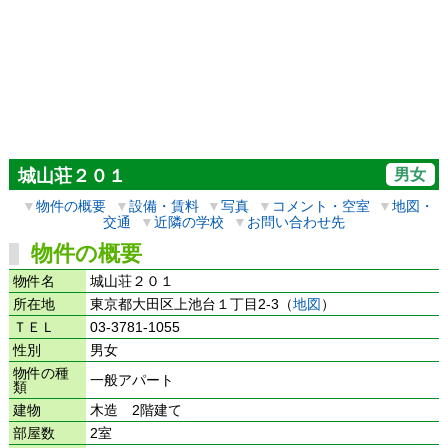
男女
城山荘２０１
▼
物件の概要
▼
設備・賃料
▼
写真
▼
コメント・空室
▼
地図・
交通
▼
近隣の学校
▼
お問い合わせ先
物件の概要
物件名
城山荘２０１
所在地
東京都大田区上池台１丁目2-3（
地図
）
ＴＥＬ
03-3781-1055
性別
男女
物件の種
一般アパート
類
建物
木造 2階建て
部屋数
2室