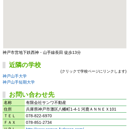
神戸市営地下鉄西神・山手線長田 徒歩13分
近隣の学校
(クリックで学校ページにリンクします)
神戸山手大学
神戸山手短期大学
お問い合わせ先
名称
有限会社サンワ不動産
住所
兵庫県神戸市灘区八幡町1-4-1 河鹿ＡＮＮＥＸ101
ＴＥＬ
078-822-6970
ＦＡＸ
078-851-2734
ＵＲＬ
http://www.sanwa-fudosan.com/