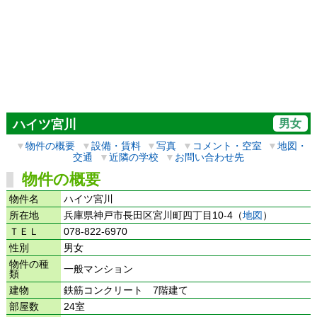
男女
ハイツ宮川
▼
物件の概要
▼
設備・賃料
▼
写真
▼
コメント・空室
▼
地図・
交通
▼
近隣の学校
▼
お問い合わせ先
物件の概要
物件名
ハイツ宮川
所在地
兵庫県神戸市長田区宮川町四丁目10-4（
地図
）
ＴＥＬ
078-822-6970
性別
男女
物件の種
一般マンション
類
建物
鉄筋コンクリート 7階建て
部屋数
24室