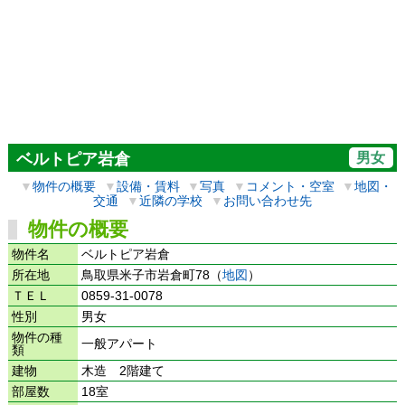
男女
ベルトピア岩倉
▼
物件の概要
▼
設備・賃料
▼
写真
▼
コメント・空室
▼
地図・
交通
▼
近隣の学校
▼
お問い合わせ先
物件の概要
物件名
ベルトピア岩倉
所在地
鳥取県米子市岩倉町78（
地図
）
ＴＥＬ
0859-31-0078
性別
男女
物件の種
一般アパート
類
建物
木造 2階建て
部屋数
18室