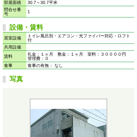
部屋面積
30.7～30.7平米
問合せ番
1
号
設備・賃料
トイレ風呂別・エアコン・光ファイバー対応・ロフト
居室設備
付
共用設備
礼金：１ヶ月 敷金：１ヶ月 室料：３００００円
賃料
管理費：０
食事
食事の有無： なし
写真