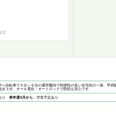
1/2
学へ自転車で５分～６分の通学圏内で利便性の良い住宅街の一画、甲府
徒歩３分、オール電化・オートロックで防犯も安心です。
室あり
来年度4月から
：空室予定あり