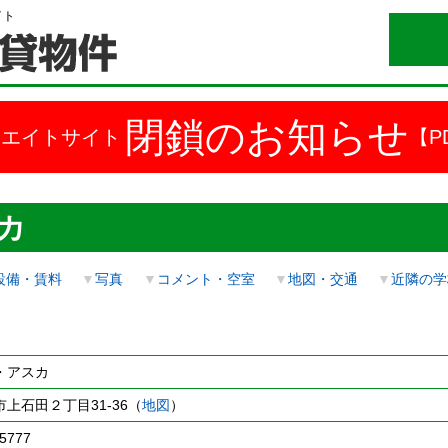
イト
閉鎖のお知らせ
ドエイトサイト
【P
カ
設備・賃料
▼
写真
▼
コメント・空室
▼
地図・交通
▼
近隣の学
・アスカ
上石田２丁目31-36（
地図
）
5777