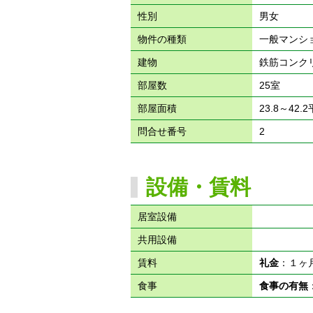
性別
男女
物件の種類
一般マンシ
建物
鉄筋コンク
部屋数
25室
部屋面積
23.8～42.
問合せ番号
2
設備・賃料
居室設備
共用設備
賃料
礼金
：１
食事
食事の有無