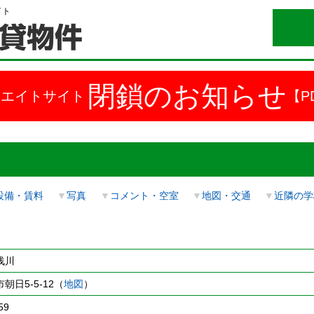
イト
閉鎖のお知らせ
ドエイトサイト
【P
設備・賃料
▼
写真
▼
コメント・空室
▼
地図・交通
▼
近隣の学
浅川
朝日5-5-12（
地図
）
59