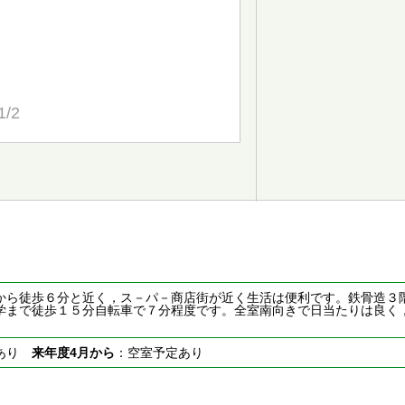
1/2
から徒歩６分と近く，ス－パ－商店街が近く生活は便利です。鉄骨造３
学まで徒歩１５分自転車で７分程度です。全室南向きで日当たりは良く
室あり
来年度4月から
：空室予定あり