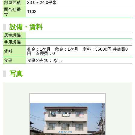
部屋面積
23.0～24.0平米
問合せ番
1102
号
設備・賃料
居室設備
共用設備
礼金：1ケ月 敷金：1ケ月 室料：35000円 共益費0
賃料
円 管理費：0
食事
食事の有無： なし
写真