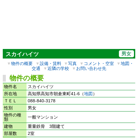
男女
スカイハイツ
▼
物件の概要
▼
設備・賃料
▼
写真
▼
コメント・空室
▼
地図・
交通
▼
近隣の学校
▼
お問い合わせ先
物件の概要
物件名
スカイハイツ
所在地
高知県高知市朝倉東町41-6（
地図
）
ＴＥＬ
088-840-3178
性別
男女
物件の種
一般マンション
類
建物
重量鉄骨 3階建て
部屋数
2室