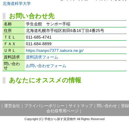
北海道科学大学
お問い合わせ先
名称
学生会館 サンポー手稲
住所
北海道札幌市手稲区前田6条16丁目4番25号
ＴＥＬ
011-685-4741
ＦＡＸ
011-684-8899
ＵＲＬ
https://sanpo7377.sakura.ne.jp/
資料請求
資料請求フォーム
問い合わ
お問い合わせフォーム
せ
あなたにオススメの情報
｜
運営会社
｜
プライバシーポリシー
｜
サイトマップ
｜
問い合わせ
｜
登録
会社様専用ページ
｜
Copyright (C) 学校から探す賃貸物件 All Rights Reserved