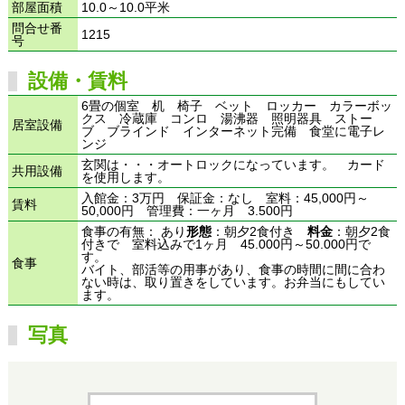
部屋面積
10.0～10.0平米
問合せ番
1215
号
設備・賃料
6畳の個室 机 椅子 ベット ロッカー カラーボッ
クス 冷蔵庫 コンロ 湯沸器 照明器具 ストー
居室設備
ブ ブラインド インターネット完備 食堂に電子レ
ンジ
玄関は・・・オートロックになっています。 カード
共用設備
を使用します。
入館金：3万円 保証金：なし 室料：45,000円～
賃料
50,000円 管理費：一ヶ月 3.500円
食事の有無： あり
形態
：朝夕2食付き
料金
：朝夕2食
付きで 室料込みで1ヶ月 45.000円～50.000円で
す。
食事
バイト、部活等の用事があり、食事の時間に間に合わ
ない時は、取り置きをしています。お弁当にもしてい
ます。
写真