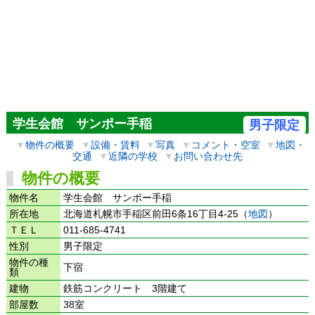
学生会館 サンポー手稲
男子限定
▼
物件の概要
▼
設備・賃料
▼
写真
▼
コメント・空室
▼
地図・
交通
▼
近隣の学校
▼
お問い合わせ先
物件の概要
物件名
学生会館 サンポー手稲
所在地
北海道札幌市手稲区前田6条16丁目4-25（
地図
）
ＴＥＬ
011-685-4741
性別
男子限定
物件の種
下宿
類
建物
鉄筋コンクリート 3階建て
部屋数
38室