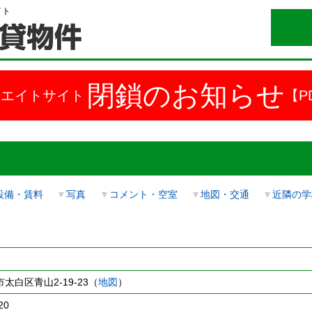
イト
閉鎖のお知らせ
ドエイトサイト
【P
設備・賃料
▼
写真
▼
コメント・空室
▼
地図・交通
▼
近隣の学
太白区青山2-19-23（
地図
）
20