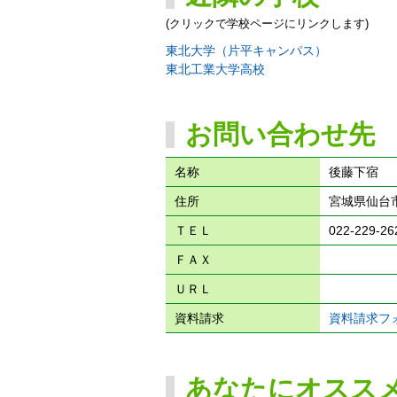
(クリックで学校ページにリンクします)
東北大学（片平キャンパス）
東北工業大学高校
お問い合わせ先
名称
後藤下宿
住所
宮城県仙台市
ＴＥＬ
022-229-26
ＦＡＸ
ＵＲＬ
資料請求
資料請求フ
あなたにオスス