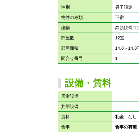
性別
男子限定
物件の種類
下宿
建物
鉄筋鉄骨コ
部屋数
12室
部屋面積
14.8～14.
問合せ番号
1
設備・賃料
居室設備
共用設備
賃料
礼金
：な
食事
食事の有無