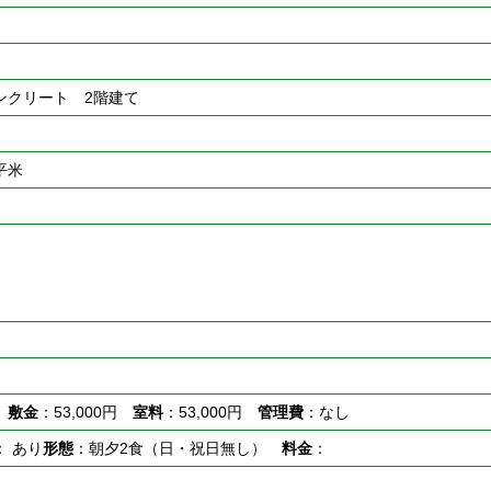
ンクリート 2階建て
8平米
し
敷金
：53,000円
室料
：53,000円
管理費
：なし
： あり
形態
：朝夕2食（日・祝日無し）
料金
：