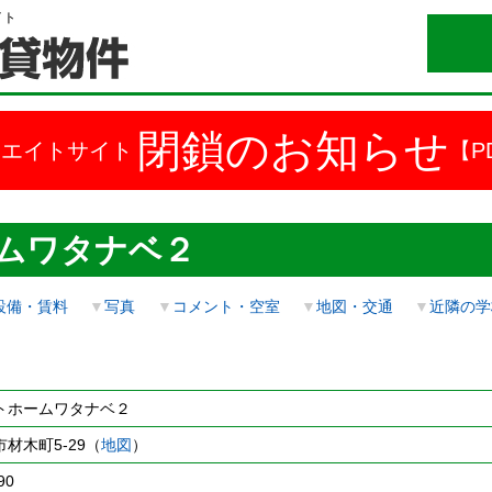
イト
閉鎖のお知らせ
ドエイトサイト
【P
ムワタナベ２
設備・賃料
▼
写真
▼
コメント・空室
▼
地図・交通
▼
近隣の学
トホームワタナベ２
材木町5-29（
地図
）
90