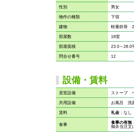
性別
男女
物件の種類
下宿
建物
軽量鉄骨 
部屋数
18室
部屋面積
23.0～28.
問合せ番号
12
設備・賃料
居室設備
ストーブ 
共用設備
お風呂 洗
賃料
礼金
：な
食事の有無
食事
御弁当注文