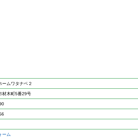
ホームワタナベ２
材木町5番29号
90
56
ォーム