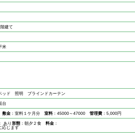
2階建て
0平米
ベッド 照明 ブラインドカーテン
面台
し
敷金
：室料１ケ月分
室料
：45000～47000
管理費
：5,000円
： あり
形態
：朝夕２食
料金
：
に応じます