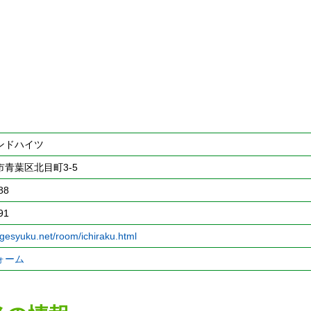
ンドハイツ
青葉区北目町3-5
88
91
.gesyuku.net/room/ichiraku.html
ォーム