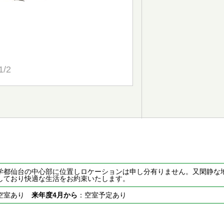
1/2
学都仙台の中心部に位置しロケーションは申し分有りません。又閑静な
しており快適な生活をお約束いたします。
空室あり
来年度4月から
：空室予定あり