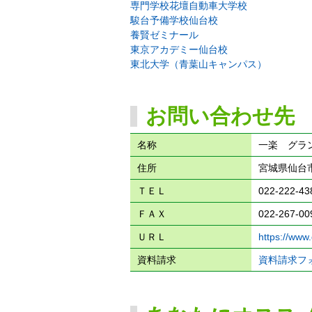
専門学校花壇自動車大学校
駿台予備学校仙台校
養賢ゼミナール
東京アカデミー仙台校
東北大学（青葉山キャンパス）
お問い合わせ先
名称
一楽 グラ
住所
宮城県仙台市
ＴＥＬ
022-222-43
ＦＡＸ
022-267-00
ＵＲＬ
https://www
資料請求
資料請求フ