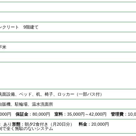
ンクリート 9階建て
0平米
洗面設備、ベッド、机、椅子、ロッカー（一部バス付）
自販機、駐輪場、温水洗面所
,000円
保証金
：80,000円
室料
：35,000円～42,000円
管理費
：10,
： あり
形態
：朝夕2食付き（月20日分）
料金
：20,000円
制で全く無駄のないシステム