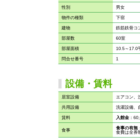
性別
男女
物件の種類
下宿
建物
鉄筋鉄骨コ
部屋数
60室
部屋面積
10.5～17.
問合せ番号
1
設備・賃料
居室設備
エアコン、
共用設備
洗濯設備、
賃料
入館金
：60
食事の有無
食事
食費は全券