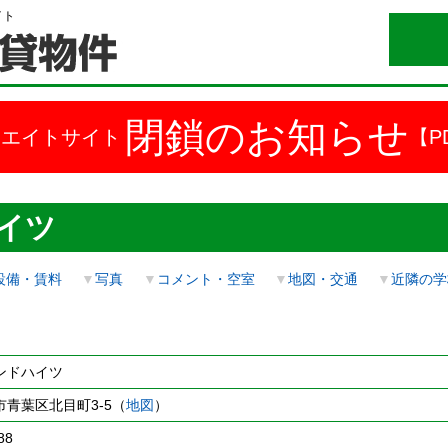
イト
閉鎖のお知らせ
ドエイトサイト
【P
イツ
設備・賃料
▼
写真
▼
コメント・空室
▼
地図・交通
▼
近隣の学
ンドハイツ
青葉区北目町3-5（
地図
）
88