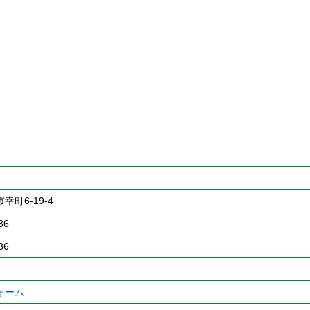
町6-19-4
36
36
ォーム