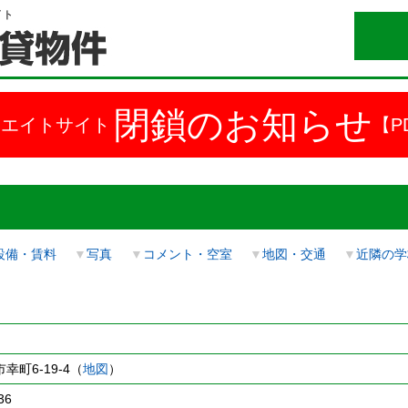
イト
閉鎖のお知らせ
ドエイトサイト
【P
設備・賃料
▼
写真
▼
コメント・空室
▼
地図・交通
▼
近隣の学
幸町6-19-4（
地図
）
36