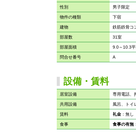
性別
男子限定
物件の種類
下宿
建物
鉄筋鉄骨コ
部屋数
31室
部屋面積
9.0～10.3
問合せ番号
A
設備・賃料
居室設備
専用電話、
共用設備
風呂、トイ
賃料
礼金
：無
食事
食事の有無