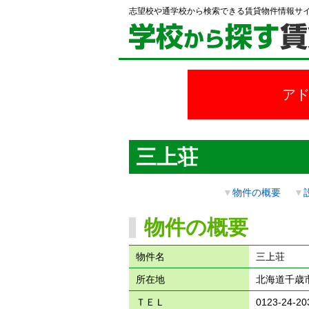
志望校や通学校から検索できる賃貸物件情報サ
ア
三上荘
▼
物件の概要
▼
物件の概要
物件名
三上荘
所在地
北海道千歳市
ＴＥＬ
0123-24-20