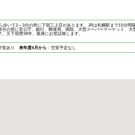
から歩いて2～3分の所に下宿三上荘があります。JRは札幌駅まで15分間
数分の所に官公庁、銀行、郵便局、病院、大型スーパーマーケット、大
す。又下宿歴38年、親身にお世話致します。
空室あり
来年度4月から
：空室予定なし