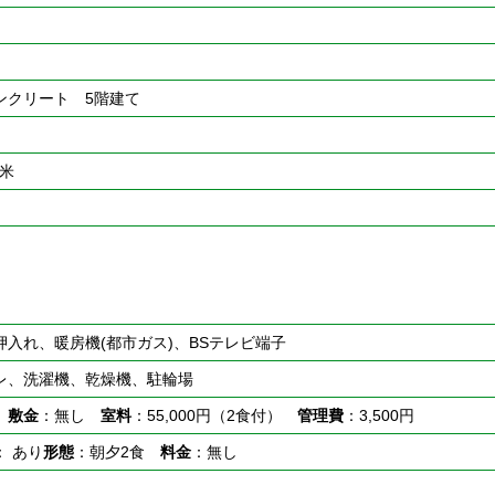
ンクリート 5階建て
平米
押入れ、暖房機(都市ガス)、BSテレビ端子
レ、洗濯機、乾燥機、駐輪場
し
敷金
：無し
室料
：55,000円（2食付）
管理費
：3,500円
： あり
形態
：朝夕2食
料金
：無し