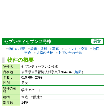
男女
セブンティセブン２号棟
▼
物件の概要
▼
設備・賃料
▼
写真
▼
コメント・空室
▼
地図・
交通
▼
近隣の学校
▼
お問い合わせ先
物件の概要
物件名
セブンティセブン２号棟
所在地
岩手県岩手郡滝沢村字巣子964-34（
地図
）
ＴＥＬ
019-684-2399
性別
男女
物件の種
学生アパート
類
建物
木造 2階建て
部屋数
14室