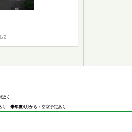
1/2
街近く
室あり
来年度4月から
：空室予定あり