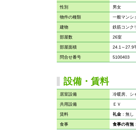
性別
男女
物件の種類
一般マンシ
建物
鉄筋コンク
部屋数
26室
部屋面積
24.1～27.
問合せ番号
5100403
設備・賃料
居室設備
冷暖房、シ
共用設備
ＥＶ
賃料
礼金
：無
食事
食事の有無