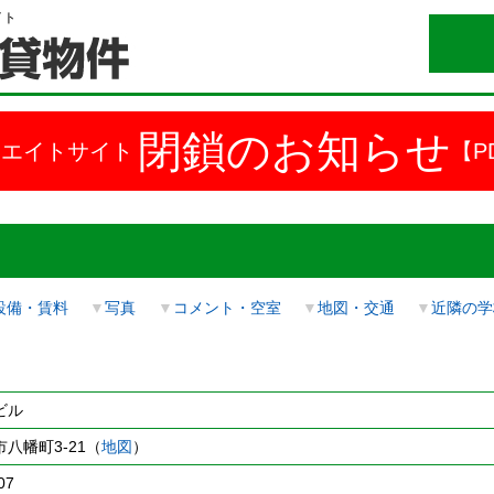
イト
閉鎖のお知らせ
ドエイトサイト
【P
設備・賃料
▼
写真
▼
コメント・空室
▼
地図・交通
▼
近隣の学
ビル
八幡町3-21（
地図
）
07