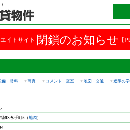
イト
閉鎖のお知らせ
ドエイトサイト
【P
設備・賃料
▼
写真
▼
コメント・空室
▼
地図・交通
▼
近隣の学
ル
市灘区永手町5（
地図
）
44