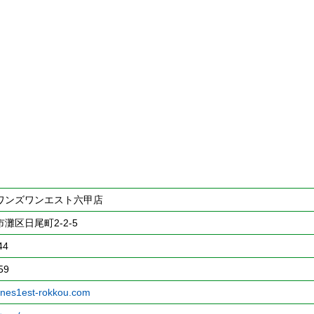
ワンズワンエスト六甲店
灘区日尾町2-2-5
44
59
ones1est-rokkou.com