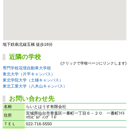
地下鉄南北線五橋 徒歩18分
近隣の学校
(クリックで学校ページにリンクします)
専門学校花壇自動車大学校
東北大学（片平キャンパス）
東北学院大学（土樋キャンパス）
東北工業大学（八木山キャンパス）
お問い合わせ先
名称
らいとはうす有限会社
宮城県仙台市青葉区一番町一丁目６－２０ 一番町ﾗｲﾄ
住所
ﾊｳｽﾋﾞﾙﾃﾞｨﾝｸﾞ１F
ＴＥＬ
022-716-5550