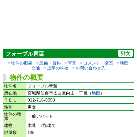
男女
フォーブル青葉
▼
物件の概要
▼
設備・賃料
▼
写真
▼
コメント・空室
▼
地図・
交通
▼
近隣の学校
▼
お問い合わせ先
物件の概要
物件名
フォーブル青葉
所在地
宮城県仙台市太白区向山一丁目（
地図
）
ＴＥＬ
022-716-5550
性別
男女
物件の種
一般アパート
類
建物
木造 2階建て
部屋数
1室