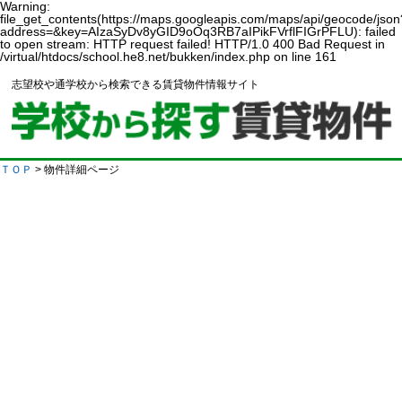
Warning:
file_get_contents(https://maps.googleapis.com/maps/api/geocode/json
address=&key=AIzaSyDv8yGID9oOq3RB7aIPikFVrflFIGrPFLU): failed
to open stream: HTTP request failed! HTTP/1.0 400 Bad Request in
/virtual/htdocs/school.he8.net/bukken/index.php on line 161
志望校や通学校から検索できる賃貸物件情報サイト
ＴＯＰ
> 物件詳細ページ