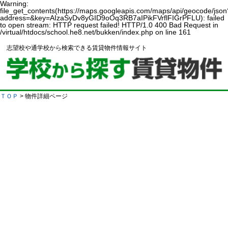
Warning:
file_get_contents(https://maps.googleapis.com/maps/api/geocode/json
address=&key=AIzaSyDv8yGID9oOq3RB7aIPikFVrflFIGrPFLU): failed
to open stream: HTTP request failed! HTTP/1.0 400 Bad Request in
/virtual/htdocs/school.he8.net/bukken/index.php on line 161
志望校や通学校から検索できる賃貸物件情報サイト
ＴＯＰ
> 物件詳細ページ