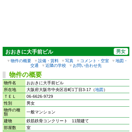
男女
おおきに大手前ビル
▼
物件の概要
▼
設備・賃料
▼
写真
▼
コメント・空室
▼
地図・
交通
▼
近隣の学校
▼
お問い合わせ先
物件の概要
物件名
おおきに大手前ビル
所在地
大阪府大阪市中央区谷町1丁目3-17（
地図
）
ＴＥＬ
06-6626-9729
性別
男女
物件の種
一般マンション
類
建物
鉄筋鉄骨コンクリート 11階建て
部屋数
室