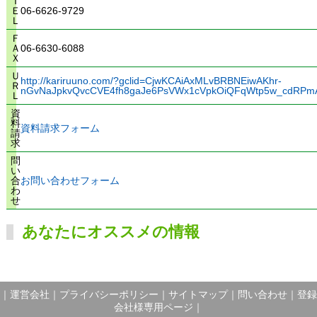
Ｔ
Ｅ
06-6626-9729
Ｌ
Ｆ
Ａ
06-6630-6088
Ｘ
Ｕ
http://kariruuno.com/?gclid=CjwKCAiAxMLvBRBNEiwAKhr-
Ｒ
nGvNaJpkvQvcCVE4fh8gaJe6PsVWx1cVpkOiQFqWtp5w_cdRP
Ｌ
資
料
資料請求フォーム
請
求
問
い
合
お問い合わせフォーム
わ
せ
あなたにオススメの情報
｜
運営会社
｜
プライバシーポリシー
｜
サイトマップ
｜
問い合わせ
｜
登録
会社様専用ページ
｜