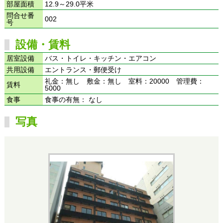
部屋面積
12.9～29.0平米
問合せ番
002
号
設備・賃料
居室設備
バス・トイレ・キッチン・エアコン
共用設備
エントランス・郵便受け
礼金：無し 敷金：無し 室料：20000 管理費：
賃料
5000
食事
食事の有無： なし
写真