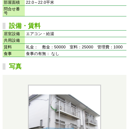
部屋面積
22.0～22.0平米
問合せ番
号
設備・賃料
居室設備
エアコン・給湯
共用設備
賃料
礼金： 敷金：50000 室料：25000 管理費：1000
食事
食事の有無： なし
写真