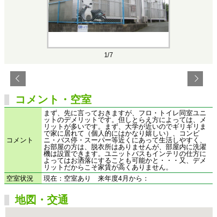
1/7
コメント・空室
まず、先に言っておきますが、フロ・トイレ同室ユニ
ットのデメリットです。但しとらえ方によっては、メ
リットが多いです。まず、大学が近いのでギリギリま
で家に居れて（個人的にはかなり嬉しい）、コンビ
コメント
ニ・バス停・スーパー等近くにあって生活しやすく、
お部屋の方は、脱衣所はありませんが、部屋内に洗濯
機は設置できます。ユニットバスもインテリの仕方に
よってはお洒落にすることも可能かと・・・又、デメ
リットだからこそ家賃が高くありません。
空室状況
現在：空室あり 来年度4月から：
地図・交通