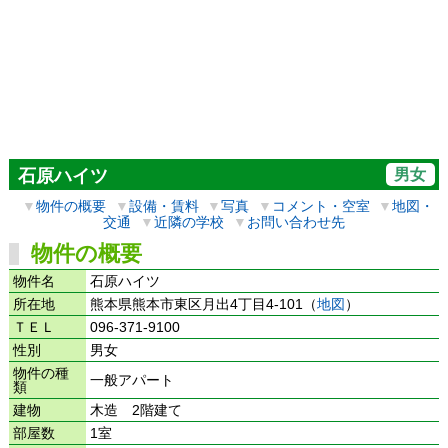
男女
石原ハイツ
▼
物件の概要
▼
設備・賃料
▼
写真
▼
コメント・空室
▼
地図・
交通
▼
近隣の学校
▼
お問い合わせ先
物件の概要
物件名
石原ハイツ
所在地
熊本県熊本市東区月出4丁目4-101（
地図
）
ＴＥＬ
096-371-9100
性別
男女
物件の種
一般アパート
類
建物
木造 2階建て
部屋数
1室